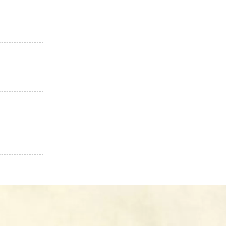
「仲のいい夫婦をつく
成婚するなどすごく嬉しい
を生み出すこと」が私
力を貸してください。