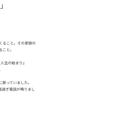
顔
」
くること。その家族の
ること。
な人生の始まり』
。
に戻っていました。
昼過ぎ電話が鳴りまし