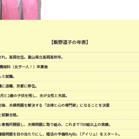
話を聞くと、半年近く別の女性と同棲してい
別れ話がこじれ彼女を投げつけ骨折させたこ
そして、賠償金を払わないといけないこと。
が告げられました。
彼が何度か離婚したいと言ったこと。
【飯野道子の年表】
いつも電話がつながらなかったことなど薄々
疑問がひとつの線につながりました。
岡生まれ。高岡在住。富山県立高岡高校卒。
何で気づかないの？って思いますよね。
機械科（女子一人！）卒業後
それに気づかないくらい、私は、主人を信じ
アルミ就職。
を機に退職、京都に移住。
それから2か月後のクリスマスの日
1か月と2歳の子供を残し、夫が女性と失踪。
彼は、女性と行方不明になりました。
婚裁判後、夫婦問題を解決する「法律と心の専門家」になることを決意
私の生きている価値、そして自信は消えてな
書士試験合格。
「君はいらない」そう言われた気がして・・
政書士事務所開設し、夫婦問題に取り組み、これまで700組以上の実績。
の離婚問題を目の当たりにし、婚活の予備校Ayllu.（アイリュ）をスタート。
2005年に離婚裁判