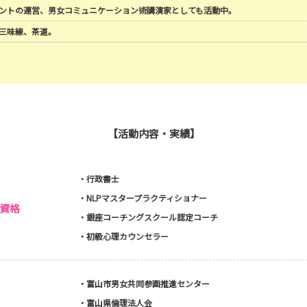
ントの運営、男女コミュニケーション術講演家としても活動中。
ここで、法律に助けられ、同時に法律の限界
三味線、茶道。
こんなに苦しいのに心の行き場がない
心に寄り添ってくれる人がいてくれたら・・
この時の体験から、『今悩んでいる人の力に
で、夫婦問題を解決する法律と心の専門家に
【活動内容・実績】
現在、相談件数は700組を超えています。
・行政書士
相談の大半は、離婚直前のものばかり。
・NLPマスタープラクティショナー
泣き崩れる男性や、好きだけど別れるご夫婦
資格
「離婚が生まれない夫婦づくりが必要」と気
・銀座コーチングスクール認定コーチ
そして、『いい恋スタートレッスン』が生ま
・初級心理カウンセラー
婚活に悩む方は、人とつながる準備ができて
・富山市男女共同参画推進センター
準備することでぴったりなお相手を惹き寄せ
る人になる。
・富山県倫理法人会