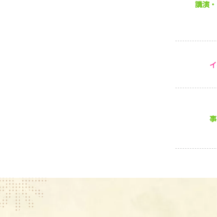
講演・
イ
事