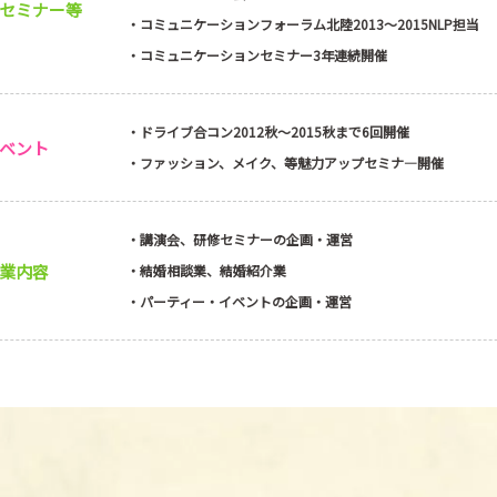
セミナー等
これが、『いい恋スタートレッスン』です。
・コミュニケーションフォーラム北陸2013～2015NLP担当
・コミュニケーションセミナー3年連続開催
結婚と離婚という別々の仕事は、私の中では
る」という一つのモノです。
・ドライブ合コン2012秋～2015秋まで6回開催
ベント
Ayllu.設立から6年が経ち、たった2か月で
・ファッション、メイク、等魅力アップセミナ―開催
こともありました。
ですが、「夫婦の想いを届け」「子供の笑顔
・講演会、研修セミナーの企画・運営
の使命であり願いなのです。
業内容
・結婚相談業、結婚紹介業
私の使命のため、お客様の幸せのために私に
・パーティー・イベントの企画・運営